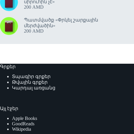
սիրուհին չէ»
200
AMD
Պատմվածք «Փրկել շարքային
մերժվածին»
200
AMD
Գրքեր
Տպագիր գրքեր
Թվային գրքեր
Կարդալ առցանց
Այլ էջեր
Apple Books
GoodReads
Wikipedia