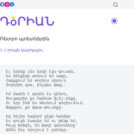
Skip
to
content
Ռետրո պոետներին
1–2 րոպե կարդալու
Էլ երբեք չես երգի էքս-գուսան,
Ես ձեռքիցդ առնում եմ սազդ,
Հավաքում եմ տողերս սիրուն
Տողերիդ վրա, ինչպես փազլ։
Իմ մասին է արդեն էս կինոն,
Ցուցադրիր քո համեստ ֆլեշ-բեքը,
Ու երբ ինձ ես տեսնում պոդիումում,
Թաքցրու քո փասա-փուսեքը։
Եվ հիշիր հավերժ վիցե-հանճար
Ես գուցե եսասեր եմ ու խենթ եմ,
Բայց փոխվել են խաղի կանոնները՝
Ամեն ինչ որոշում է բրենդը։