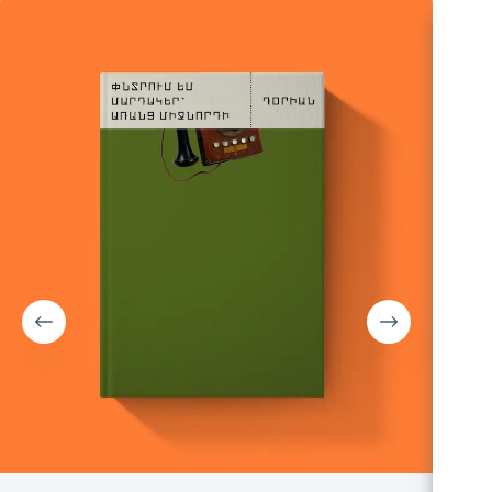
ԶԵՂՉ
ԹԵԺ