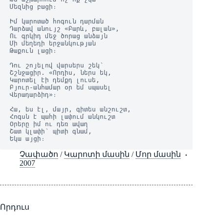
Մեզնից բացի։

Իմ կարոտած հոգուն դարման

Դարձավ անույշ «Բարև, բալան»,

Ու գրկիդ մեջ ծորաց անձայն

Մի մեղեդի երջանկության

Թաքուն լացի։

Դու շոյելով վարսերս շեկ՝

Շշնջացիր. «Որդիս, ներս եկ,

Կարոտել էի դեմքդ լուսե,

Բյուր-անհամար օր եմ սպասել

Վերադարձիդ»։

Հա, ես էլ, մայր, գիտես անշուշտ,

Հոգսն է պահի լափում անկուշտ

Օրերը իմ ու դեռ ավաղ

Շատ կլափի՝ պիտի գնամ,

Եկա այցի։
Չափածո
/
Կարոտի մասին
/
Մոր մասին
2007
Որդուս