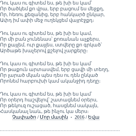
Դու կաս ու գիտեմ ես, թե խի ես կամ՝
Որ ծածկեմ քո վրա, երբ բացում ես մեջքդ,
Որ, հեռու քեզանից, երբ հանկարծ ընկար,
Ափդ իմ ափի մեջ ուղեկցեմ վայրէջքդ։
Դու կաս ու գիտեմ ես, թե խի ես կամ,
Որ մի բան չունենաս՝ քոռանան աչքերս,
Որ քայլեմ, ուր քայլես, ստվերը քո գրկած՝
Արծաթե խաչերով քշելով չարքերը։
Դու կաս ու գիտեմ ես, թե խի ես կամ՝
Որ թաքուն արտասվեմ, երբ ցավի մի տեղդ,
Որ լարած մկան պես դես ու դեն ընկած
Որոնեմ հարբուխի կամ ականջիդ դեղը։
Դու կաս ու գիտեմ ես, թե խի ես կամ՝
Որ օրերդ հաշվելով՝ շատացնեմ օրերս,
Որ թեկուզ ուշացած, հասցնեմ սակայն,
Հասկանալ նաև, թե ինչու կա մերս։
Չափածո
/
Մոր մասին
2016
/
Եվա