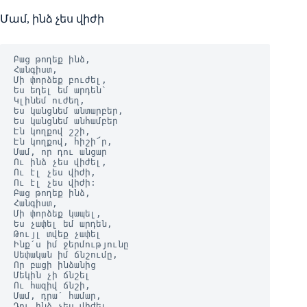
Մամ, ինձ չես վիժի
Բաց թողեք ինձ,
Հանգիստ,
Մի փորձեք բուժել,
Ես եղել եմ արդեն`
Կլինեմ ուժեղ,
Ես կանցնեմ անտարբեր,
Ես կանցնեմ անհամբեր
Էն կողքով շշի,
Էն կողքով, հիշի՜ր,
Մամ, որ դու անցար
Ու ինձ չես վիժել,
Ու էլ չես վիժի,
Ու էլ չես վիժի:
Բաց թողեք ինձ,
Հանգիստ,
Մի փորձեք կապել,
Ես չափել եմ արդեն,
Թույլ տվեք չափել
Ինք՛ս իմ ջերմությունը
Սեփական իմ ճնշումը,
Որ բացի ինձանից
Մեկին չի ճնշել
Ու հազիվ ճնշի,
Մամ, դրա՛ համար,
Դու ինձ չես վիժել,