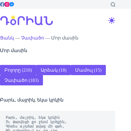
Skip
to
content
Ցանկ
—
Չափածո
—
Մոր մասին
Մոր մասին
Բոլորը (210)
Արձակ (18)
Մամուլ (15)
Չափածո (183)
Բարև, մայրիկ, եկա կրկին
Բարև, մայրիկ, եկա կրկին

Ու փարվեցի քո ջերմ կրծքին,

Գիտես այդժամ թվաց մի պահ,

Թե աշխարհում ոչ ոք չկա
