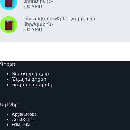
սիրուհին չէ»
200
AMD
Պատմվածք «Փրկել շարքային
մերժվածին»
200
AMD
Գրքեր
Տպագիր գրքեր
Թվային գրքեր
Կարդալ առցանց
Այլ էջեր
Apple Books
GoodReads
Wikipedia