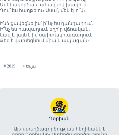
Ամենակործան, անազնիվ խաղում
Դու՞ ես հաղթելու։ Ասա՛, մեկ էլ ո՞վ։
Ինձ ցավեցնելիս՝ ի՞նչ ես դանդաղում,
Ի՞նչ ես հապաղում, եղի՛ր վճռական,
Լավ է, լայն է իմ սպիտակ դագաղում,
Քեզ է վախեցնում միայն ապագան։
#
2019
#
Եվա
Դօրիան
Այս ստեղծագործության հեղինակն է
գրող Դօրիանը։ Ստեղծագործությունը