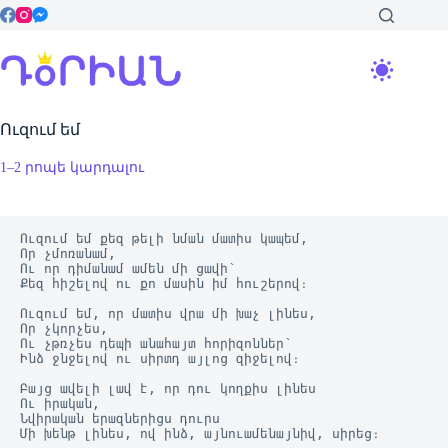
Skip
to
content
Ուզում եմ
1–2 րոպե կարդալու
Ուզում եմ քեզ թելի նման մատիս կապեմ,
Որ չմոռանամ,
Ու որ դիմանամ ամեն մի ցավի՝
Քեզ հիշելով ու քո մասին իմ հուշերով։
Ուզում եմ, որ մատիս վրա մի խաչ լինես,
Որ չկորչես,
Ու չթռչես դեպի անահայտ հորիզոններ՝
Ինձ ջնջելով ու սիրտդ այլոց զիջելով։
Բայց ավելի լավ է, որ դու կողքիս լինես
Ու իրական,
Նվիրական երազներիցս դուրս
Մի խենթ լինես, ով ինձ, այնուամենայնիվ, սիրեց։