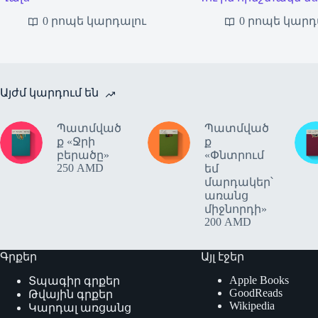
0 րոպե կարդալու
0 րոպե կարդ
Այժմ կարդում են
Պատմված
Պատմված
ք «Ջրի
ք
բերածը»
«Փնտրում
250
AMD
եմ
մարդակեր՝
առանց
միջնորդի»
200
AMD
Գրքեր
Այլ էջեր
Apple Books
Տպագիր գրքեր
GoodReads
Թվային գրքեր
Wikipedia
Կարդալ առցանց