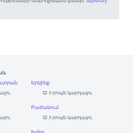
ծությունների ամբողջական ցանկն՝
այստեղ
։
աև
ուտրան
Երկինք
ալու
0 րոպե կարդալու
Բաժանում
ալու
0 րոպե կարդալու
Խմոր