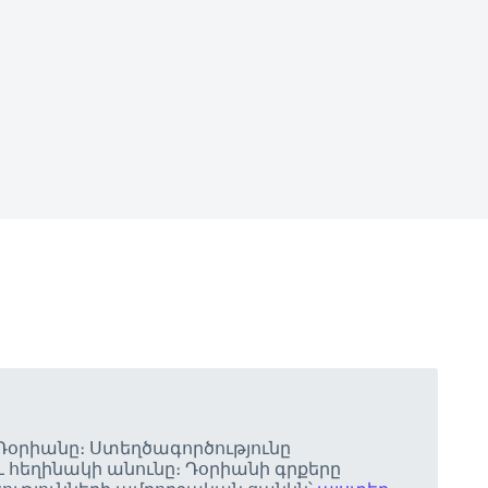
 Դօրիանը։ Ստեղծագործությունը
 հեղինակի անունը։ Դօրիանի գրքերը