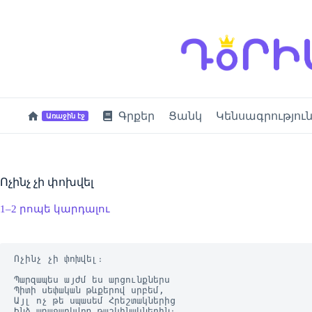
Skip
to
content
Գրքեր
Ցանկ
Կենսագրությու
Առաջին էջ
Ոչինչ չի փոխվել
1–2 րոպե կարդալու
Ոչինչ չի փոխվել։

Պարզապես այժմ ես արցունքներս

Պիտի սեփական թևքերով սրբեմ,

Այլ ոչ թե սպասեմ Հրեշտակներից

Ինձ առաջարկվող թաշկինակներին։
