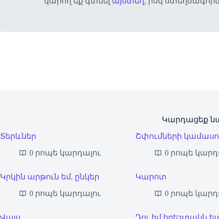
կարող եք գտնել
այստեղ
, իսկ ստեղծագոր
Կարդացեք ն
Տերևներ
Շփումների կամաս
0 րոպե կարդալու
0 րոպե կարդ
Կրկին արթուն եմ, ընկեր
Կարոտ
0 րոպե կարդալու
0 րոպե կարդ
Վալս
Դու իմ հրեշտակն ես