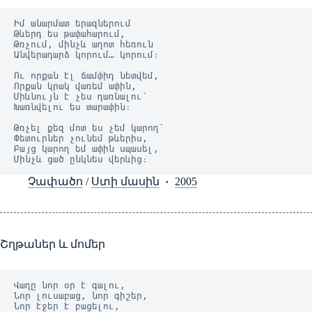
Իմ անարմատ երազներում
Թևերդ ես թափահարում,
Թռչում, մինչև աղոտ հեռուն
Անվերադարձ կորում… կորում։
Ու որքան էլ ճամփիդ նետվեմ,
Որքան կրակ վառեմ ափին,
Միևնույն է չես դառնալու՝
Խառնվելու ես տարափին։
Թռչել քեզ մոտ ես չեմ կարող՝
Փետուրներ չունեմ թևերիս,
Բայց կարող եմ ափին սպասել,
Մինչև ցած ընկնես վերևից։
Չափածո
/
Ստի մասին
2005
Շղթաներ և մոմեր
Վաղը նոր օր է գալու,
Նոր լուսաբաց, նոր գիշեր,
Նոր էջեր է բացելու,