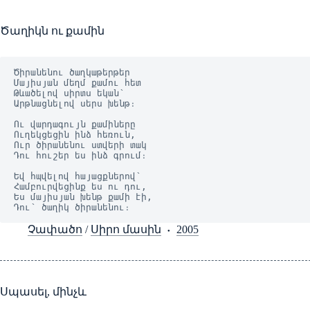
Ծաղիկն ու քամին
Ծիրանենու ծաղկաթերթեր
Մայիսյան մեղմ քամու հետ
Թևածելով սիրտս եկան՝
Արթնացնելով սերս խենթ։
Ու վարդագույն քամիները
Ուղեկցեցին ինձ հեռուն,
Ուր ծիրանենու ստվերի տակ
Դու հուշեր ես ինձ գրում։
Եվ հպվելով հայացքներով՝
Համբուրվեցինք ես ու դու,
Ես մայիսյան խենթ քամի էի,
Դու՝ ծաղիկ ծիրանենու։
Չափածո
/
Սիրո մասին
2005
Սպասել, մինչև