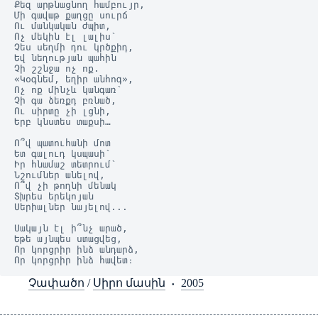
Քեզ արթնացնող համբույր,
Մի գավաթ քաղցը սուրճ
Ու մանկական ժպիտ,
Ոչ մեկին էլ լալիս՝
Չես սեղմի դու կրծքիդ,
Եվ նեղության պահին
Չի շշնջա ոչ ոք.
«Կօգնեմ, եղիր անհոգ»,
Ոչ ոք մինչև կանգառ՝
Չի գա ձեռքդ բռնած,
Ու սիրտը չի լցնի,
Երբ կնստես տաքսի…
Ո՞վ պատուհանի մոտ
Ետ գալուդ կսպասի՝
Իր հնամաշ տետրում՝
Նշումներ անելով,
Ո՞վ չի թողնի մենակ
Տխրես երեկոյան
Սերիալներ նայելով...
Սակայն էլ ի՞նչ արած,
Եթե այնպես ստացվեց,
Որ կորցրիր ինձ անդարձ,
Որ կորցրիր ինձ հավետ։
Չափածո
/
Սիրո մասին
2005