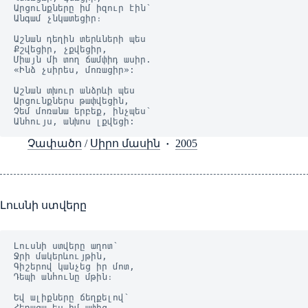
Արցունքները իմ իզուր էին՝
Անգամ չնկատեցիր։
Աշնան դեղին տերևների պես
Քշվեցիր, չքվեցիր,
Միայն մի տող ճամփիդ ասիր.
«Ինձ չսիրես, մոռացիր»:
Աշնան տխուր անձրևի պես
Արցունքներս թափվեցին,
Չեմ մոռանա երբեք, ինչպես՝
Անհույս, անխոս լքվեցի:
Չափածո
/
Սիրո մասին
2005
Լուսնի ստվերը
Լուսնի ստվերը աղոտ՝
Ջրի մակերևույթին,
Գիշերով կանչեց իր մոտ,
Դեպի անհունը մթին։
Եվ ալիքները ճեղքելով՝
Հեռացա ես իմ ափից,