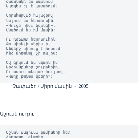
Ժամանակդ ես սպանում՝
Այդպես էլ է պատահում։
Սիրահարված հայացքով
Նայում ես հեռախոսին․
«Գուցե հիմա կզանգի»,
Մտածում ես իմ մասին:
Ու դժբախտ հերոսուհին
Քո սիրելի սերիալի,
Անվերջ սիրուց է խոսում՝
Ինձ մոռանալ չի տալիս:
Եվ գրկում ես նկարն իմ՝
Արցունքները շուրթերիդ,
Ու ասում անսպառ հույսով.
«Վաղը բախտս կբերի»:
Չափածո
/
Սիրո մասին
2005
Աշունն ու դու
Աշնան անզուսպ քամիների հետ
Հեռացար, գնացիր,