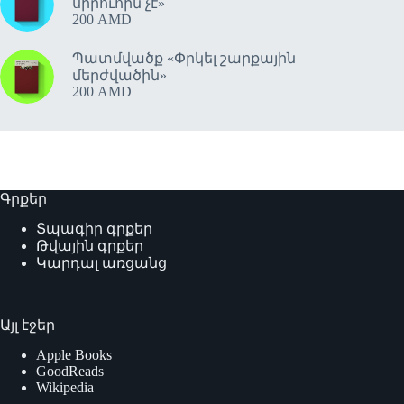
սիրուհին չէ»
200
AMD
Պատմվածք «Փրկել շարքային
մերժվածին»
200
AMD
Գրքեր
Տպագիր գրքեր
Թվային գրքեր
Կարդալ առցանց
Այլ էջեր
Apple Books
GoodReads
Wikipedia