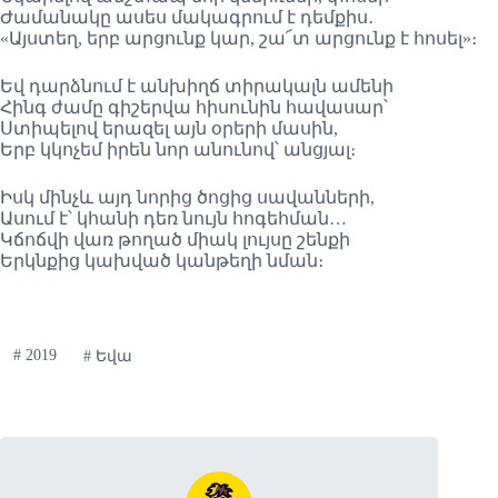
Ժամանակը ասես մակագրում է դեմքիս․
«Այստեղ, երբ արցունք կար, շա՜տ արցունք է հոսել»։
Եվ դարձնում է անխիղճ տիրակալն ամենի
Հինգ ժամը գիշերվա հիսունին հավասար՝
Ստիպելով երազել այն օրերի մասին,
Երբ կկոչեմ իրեն նոր անունով՝ անցյալ։
Իսկ մինչև այդ նորից ծոցից սավանների,
Ասում է՝ կհանի դեռ նույն հոգեհման…
Կճոճվի վառ թողած միակ լույսը շենքի
Երկնքից կախված կանթեղի նման։
#
2019
#
Եվա