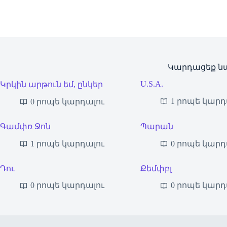
Կարդացեք ն
U.S.A.
Կրկին արթուն եմ, ընկեր
1 րոպե կարդ
0 րոպե կարդալու
Գամփռ Ջոն
Պարան
1 րոպե կարդալու
0 րոպե կարդ
Դու
Քեմփբլ
0 րոպե կարդալու
0 րոպե կարդ