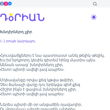
Skip
to
content
Խնդիրներդ չլիր
1–2 րոպե կարդալու
Հյուսվածքներս է նա պատրաստ անել թելիկ–թելիկ,
Ես իմ երկրորդ կեսին գիտեմ հինգ մատիս պես․
Աննան ասաց՝ խնդիրներդ չլիր,
Հետո պիտի ավելի լավ ապրես։
Մղձավանջը օրվա քեզ կթվա թմբիր,
Չես ճանաչի վաղը դու երեկվա գիժ-քեզ
Հիշիր ինչն է ցավում, խնդիրներդ չլիր,
Հետո պիտի ավելի լավ ապրես։
Ներես պիտի մի օր անցածին դավադիր,
Ու մոռանաս պիտի օտարին աներես,