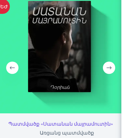
ԵԺ
Պատմվածք «Սատանան մայրամուտին»
Առցանց պատմվածք