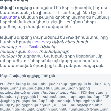
Թվային գրքերը
առաքվում են ձեր էլփոստին, ինչպես
նաև հասանելի են լինում dorian.am կայքի ձեր էջում
(
այստեղ
)։ Անվճար թվային գրքերը կարող են ունենալ
ներբեռնման ժամկետ և ջնջվել «Իմ գնումները»
բաժնից այդ ժամկետի ավարտին։
Թվային գրքերը տարածվում են ePub ֆորմատով, որը
կարելի է բացել
Lithium
(ոչ Այֆոն հեռախոսի
համար),
Apple Books
(Այֆոնի
համար)
կամ
Koodo
(համակարգչի
համար)
ծրագրերով։ Նախքան գրքի ներբեռնումը,
անհրաժեշտ է ներբեռնել այն կարդալու համար
նախատեսված ծրագիրը և մեկ անգամ բացել այն։
Ինչու՞ թվային գրքերը PDF չեն
PDF ֆորմատը նախատեսված է տպագրության համար։ Այդ
ֆորմատով տարածվում են նաև տպագիր գրքից
սքանավորած գրքերը
(հաճախ՝ ապօրինի)
։ PDF ֆորմատը
հարմար չէ բջջային հեռախոսներով կարդալու համար։ PDF
ֆայլերը բացելու համար նախատեսված ծրագրերի մեծ
մասը ոչ թե գրքեր կարդալու, այլ փաստաթղթեր դիտելու
համար են։ Թվային գրքերի լայնորեն ընդունված ֆորմատը