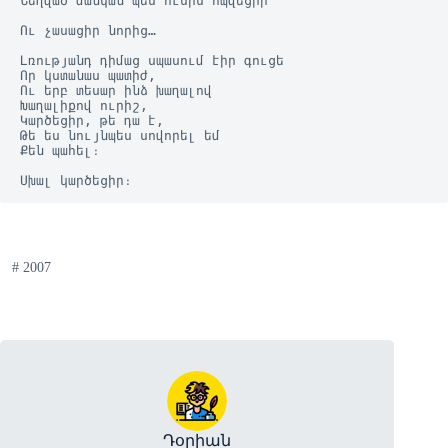
Նեղված մանկան պես ուսիս հպվեցիր
Ու չասացիր նորից…
Լռությանդ դիմաց սպասում էիր գուցե
Որ կստանաս պատիժ,
Ու երբ տեսար ինձ խաղալով
Խաղալիքով ուրիշ,
Կարծեցիր, թե դա է,
Թե ես նույնպես սովորել եմ
Քեն պահել։
Սխալ կարծեցիր։
#
2007
Դօրիան