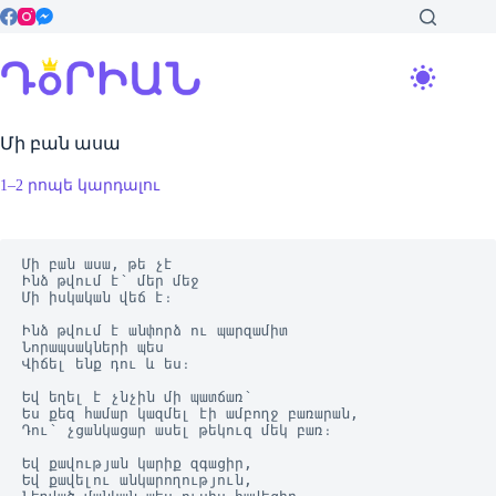
Skip
to
content
Մի բան ասա
1–2 րոպե կարդալու
Մի բան ասա, թե չէ
Ինձ թվում է՝ մեր մեջ
Մի իսկական վեճ է։
Ինձ թվում է անփորձ ու պարզամիտ
Նորապսակների պես
Վիճել ենք դու և ես։
Եվ եղել է չնչին մի պատճառ՝
Ես քեզ համար կազմել էի ամբողջ բառարան,
Դու՝ չցանկացար ասել թեկուզ մեկ բառ։
Եվ քավության կարիք զգացիր,
Եվ քավելու անկարողություն,