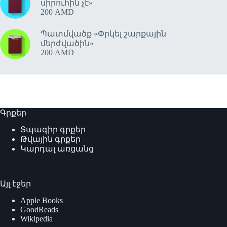
սիրուհին չէ»
200
AMD
Պատմվածք «Փրկել շարքային
մերժվածին»
200
AMD
Գրքեր
Տպագիր գրքեր
Թվային գրքեր
Կարդալ առցանց
Այլ էջեր
Apple Books
GoodReads
Wikipedia