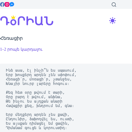
Skip
to
content
Հեռացիր
1–2 րոպե կարդալու
Ինձ ասա, էլ ինչի՞ն ես սպասում,

Երբ խոսքերդ արդեն չեն սփոփում,

Հեռացի՛ր, մոռացի՛ր, չտանջես,

Խնայիր նուրբ լարերը հոգուս։

Քեզ հետ օրը թվում է տարի,

Օրը բարդ է թվում, անխնա,

Թե ինչու ես այդքան անարի

Հավաքիր քեզ, խնդրում եմ, գնա։

Երբ մեղքերդ արդեն չես քավի,

Ընդունիր, ձախողվել ես, ուստի,

Ես այսքան դիմացել եմ ցավին,

Դիմանամ գուցե և կորուստիդ։
